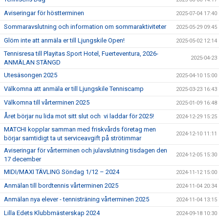
Aviseringar för höstterminen
2025-07-04 17:40
Sommaravslutning och information om sommaraktiviteter
2025-05-29 09:45
Glöm inte att anmäla er till Ljungskile Open!
2025-05-02 12:14
Tennisresa till Playitas Sport Hotel, Fuerteventura, 2026-
2025-04-23
ANMÄLAN STÄNGD
Utesäsongen 2025
2025-04-10 15:00
Välkomna att anmäla er till Ljungskile Tenniscamp
2025-03-23 16:43
Välkomna till vårterminen 2025
2025-01-09 16:48
Året börjar nu lida mot sitt slut och vi laddar för 2025!
2024-12-29 15:25
MATCHI kopplar samman med friskvårds företag men
2024-12-10 11:11
börjar samtidigt ta ut serviceavgift på strötimmar
Aviseringar för vårterminen och julavslutning tisdagen den
2024-12-05 15:30
17 december
MIDI/MAXI TÄVLING Söndag 1/12 – 2024
2024-11-12 15:00
Anmälan till bordtennis vårterminen 2025
2024-11-04 20:34
Anmälan nya elever - tennisträning vårterminen 2025
2024-11-04 13:15
Lilla Edets Klubbmästerskap 2024
2024-09-18 10:30