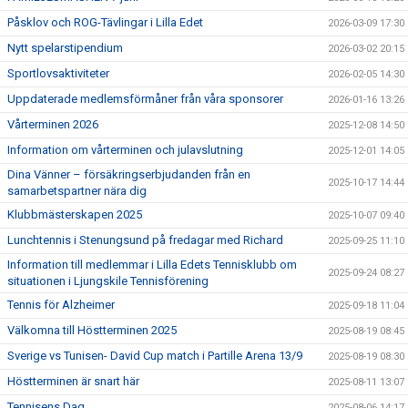
Påsklov och ROG-Tävlingar i Lilla Edet
2026-03-09 17:30
Nytt spelarstipendium
2026-03-02 20:15
Sportlovsaktiviteter
2026-02-05 14:30
Uppdaterade medlemsförmåner från våra sponsorer
2026-01-16 13:26
Vårterminen 2026
2025-12-08 14:50
Information om vårterminen och julavslutning
2025-12-01 14:05
Dina Vänner – försäkringserbjudanden från en
2025-10-17 14:44
samarbetspartner nära dig
Klubbmästerskapen 2025
2025-10-07 09:40
Lunchtennis i Stenungsund på fredagar med Richard
2025-09-25 11:10
Information till medlemmar i Lilla Edets Tennisklubb om
2025-09-24 08:27
situationen i Ljungskile Tennisförening
Tennis för Alzheimer
2025-09-18 11:04
Välkomna till Höstterminen 2025
2025-08-19 08:45
Sverige vs Tunisen- David Cup match i Partille Arena 13/9
2025-08-19 08:30
Höstterminen är snart här
2025-08-11 13:07
Tennisens Dag
2025-08-06 14:17