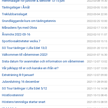
Hemmaläger för juniorer & seniorer 13-15 juni
2022-03-08 14:30
Tävlingsläger i Åmål
2022-03-05 15:00
Treklubbarsslaget
2022-03-04 22:00
Grundläggande kurs om tävlingstennis
2022-02-25 10:00
Månadens fys med Olivia
2022-02-17 13:30
Årsmöte 2022-03-16
2022-02-10 11:07
Sportlovsaktiviteter vecka.7
2022-02-03 15:15
SO Tour tävlingar i Lilla Edet 13/2
2022-01-20 13:10
Välkommen till vårterminen 2022!
2022-01-07 16:30
Sista datum för avanmälan och information om vårterminen
2021-12-07 13:02
Vår julklapp till er och kanske en ifrån er?
2021-12-07 13:00
Extraträning 8-9 januari!
2021-12-07 09:00
Julavslutning 16 december
2021-11-28 09:00
SO Tour tävlingar i Lilla Edet 5/12
2021-11-16 14:58
Höstlovstennis!
2021-10-15 08:45
Höstens tennisliga startar snart
2021-09-15 08:59