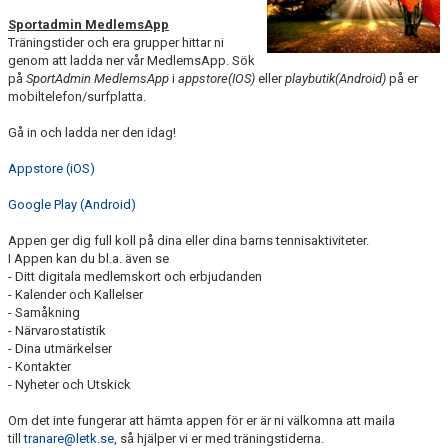
Sportadmin MedlemsApp
Träningstider och era grupper hittar ni
genom att ladda ner vår MedlemsApp. Sök
på
SportAdmin MedlemsApp
i
appstore(IOS)
eller
playbutik(Android)
på er
mobiltelefon/surfplatta.
Gå in och ladda ner den idag!
Appstore (iOS)
Google Play (Android)
Appen ger dig full koll på dina eller dina barns tennisaktiviteter.
I Appen kan du bl.a. även se
- Ditt digitala medlemskort och erbjudanden
- Kalender och Kallelser
- Samåkning
- Närvarostatistik
- Dina utmärkelser
- Kontakter
- Nyheter och Utskick
Om det inte fungerar att hämta appen för er är ni välkomna att maila
till
tranare@letk.se
, så hjälper vi er med träningstiderna.