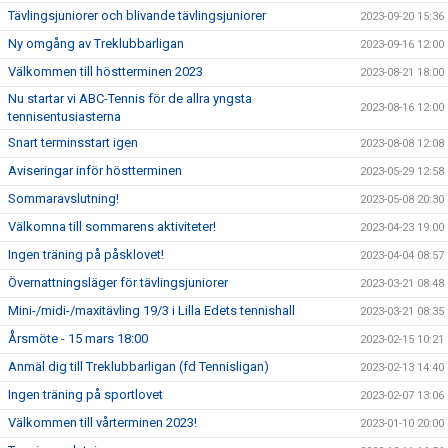
Tävlingsjuniorer och blivande tävlingsjuniorer
2023-09-20 15:36
Ny omgång av Treklubbarligan
2023-09-16 12:00
Välkommen till höstterminen 2023
2023-08-21 18:00
Nu startar vi ABC-Tennis för de allra yngsta
2023-08-16 12:00
tennisentusiasterna
Snart terminsstart igen
2023-08-08 12:08
Aviseringar inför höstterminen
2023-05-29 12:58
Sommaravslutning!
2023-05-08 20:30
Välkomna till sommarens aktiviteter!
2023-04-23 19:00
Ingen träning på påsklovet!
2023-04-04 08:57
Övernattningsläger för tävlingsjuniorer
2023-03-21 08:48
Mini-/midi-/maxitävling 19/3 i Lilla Edets tennishall
2023-03-21 08:35
Årsmöte - 15 mars 18:00
2023-02-15 10:21
Anmäl dig till Treklubbarligan (fd Tennisligan)
2023-02-13 14:40
Ingen träning på sportlovet
2023-02-07 13:06
Välkommen till vårterminen 2023!
2023-01-10 20:00