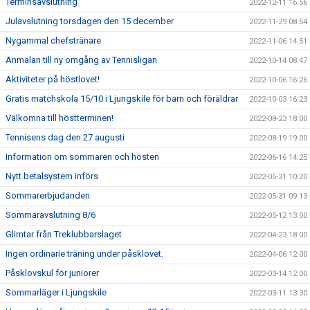
Terminsavslutning
2022-12-11 16:56
Julavslutning torsdagen den 15 december
2022-11-29 08:54
Nygammal chefstränare
2022-11-06 14:51
Anmälan till ny omgång av Tennisligan
2022-10-14 08:47
Aktiviteter på höstlovet!
2022-10-06 16:26
Gratis matchskola 15/10 i Ljungskile för barn och föräldrar
2022-10-03 16:23
Välkomna till höstterminen!
2022-08-23 18:00
Tennisens dag den 27 augusti
2022-08-19 19:00
Information om sommaren och hösten
2022-06-16 14:25
Nytt betalsystem införs
2022-05-31 10:20
Sommarerbjudanden
2022-05-31 09:13
Sommaravslutning 8/6
2022-05-12 13:00
Glimtar från Treklubbarslaget
2022-04-23 18:00
Ingen ordinarie träning under påsklovet.
2022-04-06 12:00
Påsklovskul för juniorer
2022-03-14 12:00
Sommarläger i Ljungskile
2022-03-11 13:30