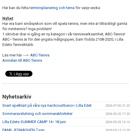
Här kan du hitta
terminsplanering och tema
för varje vecka
Nyhet
Har era barn småsyskon som vill spela tennis, men inte är tillräckligt gamla
för minitennis? Inga problem!
1 oktober drar vi igång en ny kategori i vår tennisverksamhet, ABC-Tennis!
ABC–Tennis är för den yngsta målgruppen, barn födda 2108-2020, i Lilla
Edets Tennisklubb.
Läs mer här --->
ABC-Tennis
Anmälan till ABC-Tennis
Nyhetsarkiv
Snart spelklart på våra nya hardcourtbanor i Lilla Edet
2026-07-05 21:25
Sommaravslutning och sommaraktiviteter
2026-05-25 17:25
Lilla Edets SUMMER CAMP 14–18 juni
2026-05-25 16:15
FAMILJESMASHEN 7 juni
2026-05-13 15:20