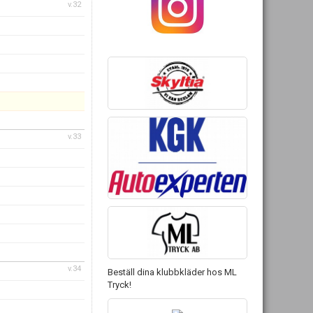
v.32
v.33
v.34
Beställ dina klubbkläder hos ML
Tryck!