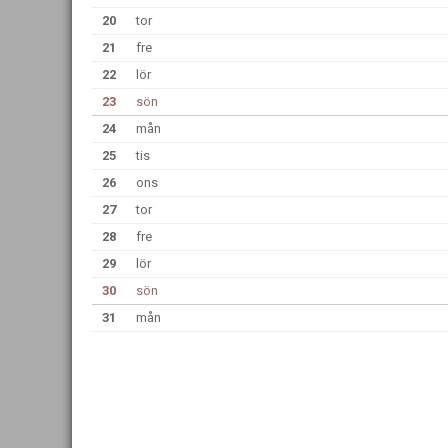
20
tor
21
fre
22
lör
23
sön
24
mån
25
tis
26
ons
27
tor
28
fre
29
lör
30
sön
31
mån