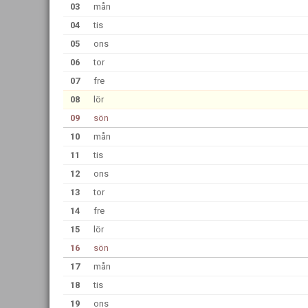
03
mån
04
tis
05
ons
06
tor
07
fre
08
lör
09
sön
10
mån
11
tis
12
ons
13
tor
14
fre
15
lör
16
sön
17
mån
18
tis
19
ons