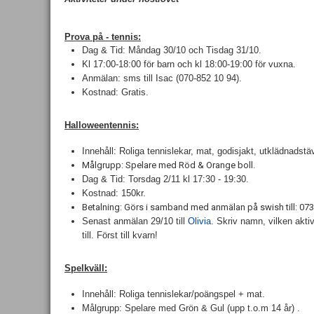
Prova på - tennis:
Dag & Tid: Måndag 30/10 och Tisdag 31/10.
Kl 17:00-18:00 för barn och kl 18:00-19:00 för vuxna.
Anmälan: sms till Isac (070-852 10 94).
Kostnad: Gratis.
Halloweentennis:
Innehåll: Roliga tennislekar, mat, godisjakt, utklädnadstäv
Målgrupp: Spelare med Röd & Orange boll.
Dag & Tid: Torsdag 2/11 kl 17:30 - 19:30.
Kostnad: 150kr.
Betalning: Görs i samband med anmälan på swish till: 0
Senast anmälan 29/10 till
Olivia
.
Skriv namn, vilken aktiv
till. Först till kvarn!
Spelkväll:
Innehåll: Roliga tennislekar/poängspel + mat.
Målgrupp: Spelare med Grön & Gul (upp t.o.m 14 år) .