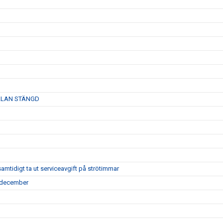
ANMÄLAN STÄNGD
tidigt ta ut serviceavgift på strötimmar
7 december