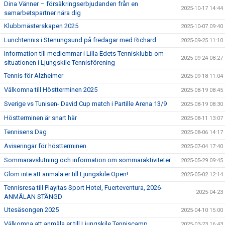
Dina Vänner – försäkringserbjudanden från en
2025-10-17 14:44
samarbetspartner nära dig
Klubbmästerskapen 2025
2025-10-07 09:40
Lunchtennis i Stenungsund på fredagar med Richard
2025-09-25 11:10
Information till medlemmar i Lilla Edets Tennisklubb om
2025-09-24 08:27
situationen i Ljungskile Tennisförening
Tennis för Alzheimer
2025-09-18 11:04
Välkomna till Höstterminen 2025
2025-08-19 08:45
Sverige vs Tunisen- David Cup match i Partille Arena 13/9
2025-08-19 08:30
Höstterminen är snart här
2025-08-11 13:07
Tennisens Dag
2025-08-06 14:17
Aviseringar för höstterminen
2025-07-04 17:40
Sommaravslutning och information om sommaraktiviteter
2025-05-29 09:45
Glöm inte att anmäla er till Ljungskile Open!
2025-05-02 12:14
Tennisresa till Playitas Sport Hotel, Fuerteventura, 2026-
2025-04-23
ANMÄLAN STÄNGD
Utesäsongen 2025
2025-04-10 15:00
Välkomna att anmäla er till Ljungskile Tenniscamp
2025-03-23 16:43