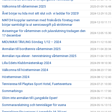
Välkomna till vårterminen 2025
2025-01-09 16:48
Året börjar nu lida mot sitt slut och vi laddar för 2025!
2024-12-29 15:25
MATCHI kopplar samman med friskvårds företag men
2024-12-10 11:11
börjar samtidigt ta ut serviceavgift på strötimmar
Aviseringar för vårterminen och julavslutning tisdagen den
2024-12-05 15:30
17 december
MIDI/MAXI TÄVLING Söndag 1/12 – 2024
2024-11-12 15:00
Anmälan till bordtennis vårterminen 2025
2024-11-04 20:34
Anmälan nya elever - tennisträning vårterminen 2025
2024-11-04 13:15
Lilla Edets Klubbmästerskap 2024
2024-09-18 10:30
Välkomna till höstterminen 2024
2024-08-23 17:00
Höstterminen 2024
2024-08-12 12:40
Tennisresa till Playitas Sport Hotel, Fuerteventura
2024-07-21 10:00
Sommarbingo
2024-06-11 17:00
Glöm inte anmälan till Ljungskile Open!
2024-05-17 14:06
Sommaravslutning och tennisläger för vuxna
2024-05-16 13:15
Tennisläger för juniorer i Ljungskile 16-20 juni