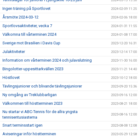
2024-03-13 15:50
Ingen träning på Sportlovet
2024-02-09 11:25
Årsmöte 2024-03-12
2024-02-06 18:00
Sportlovsaktiviteter, vecka 7
2024-01-31 11:55
Välkomna till vårterminen 2024
2024-01-08 17:00
Sverige mot Brasilien i Davis Cup
2023-12-20 16:31
Julaktiviteter
2023-12-14 17:00
Information om vårterminen 2024 och julavslutning
2023-11-30 16:00
Bingolotter-uppesittarkvällen 2023
2023-11-21 14:40
Höstlovet
2023-10-12 18:00
Tävlingsjuniorer och blivande tävlingsjuniorer
2023-09-20 15:36
Ny omgång av Treklubbarligan
2023-09-16 12:00
Välkommen till höstterminen 2023
2023-08-21 18:00
Nu startar vi ABC-Tennis för de allra yngsta
2023-08-16 12:00
tennisentusiasterna
Snart terminsstart igen
2023-08-08 12:08
Aviseringar inför höstterminen
2023-05-29 12:58