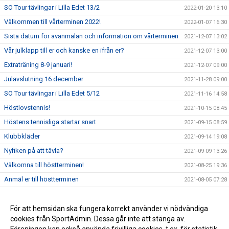
SO Tour tävlingar i Lilla Edet 13/2
2022-01-20 13:10
Välkommen till vårterminen 2022!
2022-01-07 16:30
Sista datum för avanmälan och information om vårterminen
2021-12-07 13:02
Vår julklapp till er och kanske en ifrån er?
2021-12-07 13:00
Extraträning 8-9 januari!
2021-12-07 09:00
Julavslutning 16 december
2021-11-28 09:00
SO Tour tävlingar i Lilla Edet 5/12
2021-11-16 14:58
Höstlovstennis!
2021-10-15 08:45
Höstens tennisliga startar snart
2021-09-15 08:59
Klubbkläder
2021-09-14 19:08
Nyfiken på att tävla?
2021-09-09 13:26
Välkomna till höstterminen!
2021-08-25 19:36
Anmäl er till höstterminen
2021-08-05 07:28
Nu kör vi!
2021-07-13 10:30
Välkommen till vår nya hemsida!
För att hemsidan ska fungera korrekt använder vi nödvändiga
2021-07-09 09:10
cookies från SportAdmin. Dessa går inte att stänga av.
Pensionärserbjudande
2021-05-25 11:08