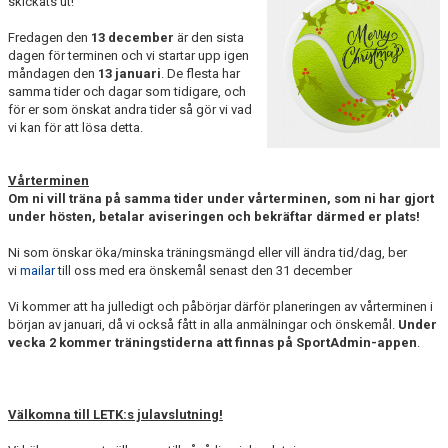
skickats ut!
Fredagen den
13 december
är den sista
dagen för terminen och vi startar upp igen
måndagen den
13 januari
. De flesta har
samma tider och dagar som tidigare, och
för er som önskat andra tider så gör vi vad
vi kan för att lösa detta.
Vårterminen
Om ni vill träna på samma tider under vårterminen, som ni har gjort
under hösten, betalar aviseringen och bekräftar därmed er plats!
Ni som önskar öka/minska träningsmängd eller vill ändra tid/dag, ber
vi
mailar
till oss med era önskemål senast den 31 december
Vi kommer att ha julledigt och påbörjar därför planeringen av vårterminen i
början av januari, då vi också fått in alla anmälningar och önskemål.
Under
vecka 2 kommer träningstiderna att finnas på SportAdmin-appen
.
Välkomna till LETK:s julavslutning!