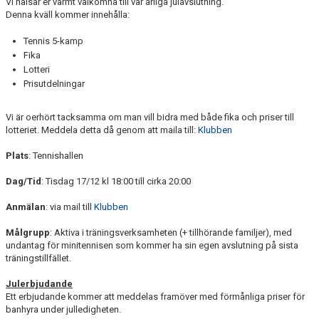
Vi hälsar er varmt välkomna till vår årliga julavslutning.
Denna kväll kommer innehålla:
Tennis 5-kamp
Fika
Lotteri
Prisutdelningar
Vi är oerhört tacksamma om man vill bidra med både fika och priser till
lotteriet. Meddela detta då genom att maila till:
Klubben
Plats
: Tennishallen
Dag/Tid
: Tisdag 17/12 kl 18:00 till cirka 20:00
Anmälan
: via mail till
Klubben
Målgrupp
: Aktiva i träningsverksamheten (+ tillhörande familjer), med
undantag för minitennisen som kommer ha sin egen avslutning på sista
träningstillfället.
Julerbjudande
Ett erbjudande kommer att meddelas framöver med förmånliga priser för
banhyra under julledigheten.