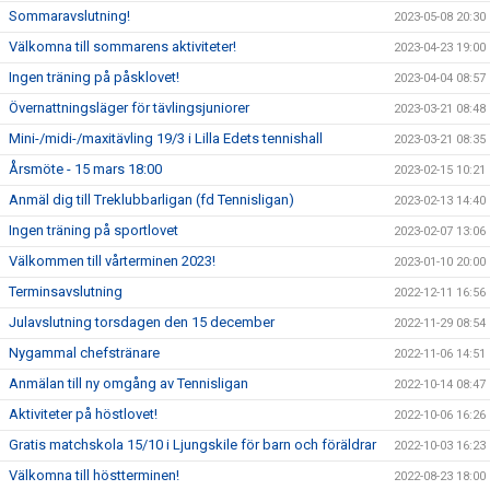
Sommaravslutning!
2023-05-08 20:30
Välkomna till sommarens aktiviteter!
2023-04-23 19:00
Ingen träning på påsklovet!
2023-04-04 08:57
Övernattningsläger för tävlingsjuniorer
2023-03-21 08:48
Mini-/midi-/maxitävling 19/3 i Lilla Edets tennishall
2023-03-21 08:35
Årsmöte - 15 mars 18:00
2023-02-15 10:21
Anmäl dig till Treklubbarligan (fd Tennisligan)
2023-02-13 14:40
Ingen träning på sportlovet
2023-02-07 13:06
Välkommen till vårterminen 2023!
2023-01-10 20:00
Terminsavslutning
2022-12-11 16:56
Julavslutning torsdagen den 15 december
2022-11-29 08:54
Nygammal chefstränare
2022-11-06 14:51
Anmälan till ny omgång av Tennisligan
2022-10-14 08:47
Aktiviteter på höstlovet!
2022-10-06 16:26
Gratis matchskola 15/10 i Ljungskile för barn och föräldrar
2022-10-03 16:23
Välkomna till höstterminen!
2022-08-23 18:00