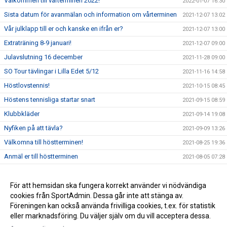
Välkommen till vårterminen 2022!
2022-01-07 16:30
Sista datum för avanmälan och information om vårterminen
2021-12-07 13:02
Vår julklapp till er och kanske en ifrån er?
2021-12-07 13:00
Extraträning 8-9 januari!
2021-12-07 09:00
Julavslutning 16 december
2021-11-28 09:00
SO Tour tävlingar i Lilla Edet 5/12
2021-11-16 14:58
Höstlovstennis!
2021-10-15 08:45
Höstens tennisliga startar snart
2021-09-15 08:59
Klubbkläder
2021-09-14 19:08
Nyfiken på att tävla?
2021-09-09 13:26
Välkomna till höstterminen!
2021-08-25 19:36
Anmäl er till höstterminen
2021-08-05 07:28
Nu kör vi!
2021-07-13 10:30
Välkommen till vår nya hemsida!
För att hemsidan ska fungera korrekt använder vi nödvändiga
2021-07-09 09:10
cookies från SportAdmin. Dessa går inte att stänga av.
Pensionärserbjudande
2021-05-25 11:08
Föreningen kan också använda frivilliga cookies, t.ex. för statistik
eller marknadsföring. Du väljer själv om du vill acceptera dessa.