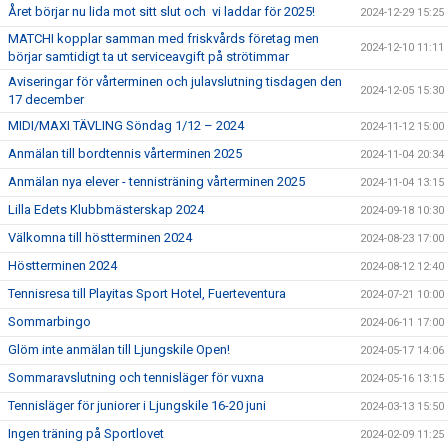
Året börjar nu lida mot sitt slut och vi laddar för 2025!
2024-12-29 15:25
MATCHI kopplar samman med friskvårds företag men
2024-12-10 11:11
börjar samtidigt ta ut serviceavgift på strötimmar
Aviseringar för vårterminen och julavslutning tisdagen den
2024-12-05 15:30
17 december
MIDI/MAXI TÄVLING Söndag 1/12 – 2024
2024-11-12 15:00
Anmälan till bordtennis vårterminen 2025
2024-11-04 20:34
Anmälan nya elever - tennisträning vårterminen 2025
2024-11-04 13:15
Lilla Edets Klubbmästerskap 2024
2024-09-18 10:30
Välkomna till höstterminen 2024
2024-08-23 17:00
Höstterminen 2024
2024-08-12 12:40
Tennisresa till Playitas Sport Hotel, Fuerteventura
2024-07-21 10:00
Sommarbingo
2024-06-11 17:00
Glöm inte anmälan till Ljungskile Open!
2024-05-17 14:06
Sommaravslutning och tennisläger för vuxna
2024-05-16 13:15
Tennisläger för juniorer i Ljungskile 16-20 juni
2024-03-13 15:50
Ingen träning på Sportlovet
2024-02-09 11:25