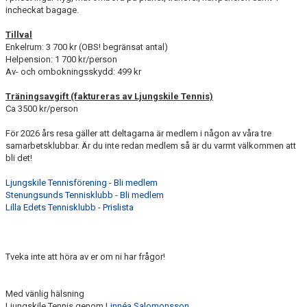
incheckat bagage.
Tillval
Enkelrum: 3 700 kr (OBS! begränsat antal)
Helpension: 1 700 kr/person
Av- och ombokningsskydd: 499 kr
Träningsavgift (faktureras av Ljungskile Tennis)
Ca 3500 kr/person
För 2026 års resa gäller att deltagarna är medlem i någon av våra tre
samarbetsklubbar. Är du inte redan medlem så är du varmt välkommen att
bli det!
Ljungskile Tennisförening - Bli medlem
Stenungsunds Tennisklubb - Bli medlem
Lilla Edets Tennisklubb - Prislista
Tveka inte att höra av er om ni har frågor!
Med vänlig hälsning
Ljungskile Tennis genom
Linnéa Salomonsson