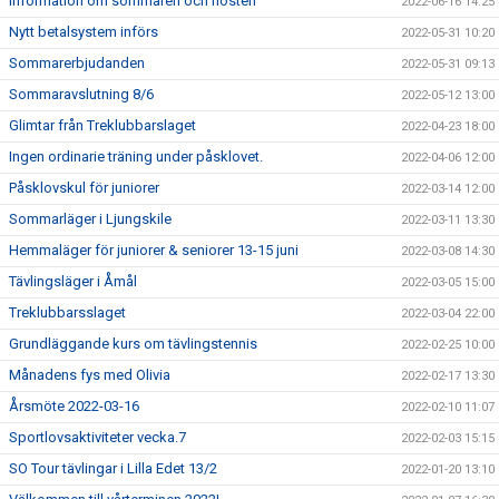
Information om sommaren och hösten
2022-06-16 14:25
Nytt betalsystem införs
2022-05-31 10:20
Sommarerbjudanden
2022-05-31 09:13
Sommaravslutning 8/6
2022-05-12 13:00
Glimtar från Treklubbarslaget
2022-04-23 18:00
Ingen ordinarie träning under påsklovet.
2022-04-06 12:00
Påsklovskul för juniorer
2022-03-14 12:00
Sommarläger i Ljungskile
2022-03-11 13:30
Hemmaläger för juniorer & seniorer 13-15 juni
2022-03-08 14:30
Tävlingsläger i Åmål
2022-03-05 15:00
Treklubbarsslaget
2022-03-04 22:00
Grundläggande kurs om tävlingstennis
2022-02-25 10:00
Månadens fys med Olivia
2022-02-17 13:30
Årsmöte 2022-03-16
2022-02-10 11:07
Sportlovsaktiviteter vecka.7
2022-02-03 15:15
SO Tour tävlingar i Lilla Edet 13/2
2022-01-20 13:10