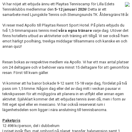
Vi har nöjet att erbjuda ännu ett Playitas Tenniscamp för Lilla Edets
Tennisklubbs medlemmar den
5-12 januari 2026
! Detta är ett
samarbete med Ljungskile Tennis och Stenungsunds TK. Åldersgräns18 år.
Vi reser med Apollo till Playitas Resort Sport Hotel. På plats erbjuds du
två 1,5-timmarspass tennis med
våra egna tränare
varje dag. Utöver det
finns hotellets utbud av aktiviteter och träning att tillgå. Vi ser också fram
emot härligt poolhäng, trevliga middagar tillsammans och kanske en och
annan quiz!
Resan bokas av respektive medlem via Apollo.
Vi har ett max antal platser
om 24 deltagare och vi behöver vara minst 15 deltagare för att genomföra
resan. Först till kvarn gäller.
Vi kommer att ha banor bokade 9-12 samt 15-18 varje dag, fördelat på två
pass om 1,5 timme. Någon dag eller del av dag mitt i veckan pausar vi
teknikpassen för att möjliggöra att planera in en utflykt eller annan egen
aktivitet. Självklart kommer det att erbjudas tennis även då, men i form av
fritt eget spel eller en mexicano. Vi har också reserverat rum i
lägenhetsdelen som ligger i nära anslutning till tennisbanorna.
Paketpris
12 498 kr/person, del i dubbelrum
I priset ingår flyg, mat ombord på planet, transfer, halvpension samt 1