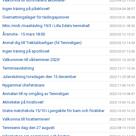
Välkomna till sommarens aktiviteter!
2023-04-23 19:00
Ingen träning på påsklovet!
2023-04-04 08:57
Övernattningsläger för tävlingsjuniorer
2023-03-21 08:48
Mini-/midi-/maxitävling 19/3 i Lilla Edets tennishall
2023-03-21 08:35
Årsmöte - 15 mars 18:00
2023-02-15 10:21
Anmäl dig till Treklubbarligan (fd Tennisligan)
2023-02-13 14:40
Ingen träning på sportlovet
2023-02-07 13:06
Välkommen till vårterminen 2023!
2023-01-10 20:00
Terminsavslutning
2022-12-11 16:56
Julavslutning torsdagen den 15 december
2022-11-29 08:54
Nygammal chefstränare
2022-11-06 14:51
Anmälan till ny omgång av Tennisligan
2022-10-14 08:47
Aktiviteter på höstlovet!
2022-10-06 16:26
Gratis matchskola 15/10 i Ljungskile för barn och föräldrar
2022-10-03 16:23
Välkomna till höstterminen!
2022-08-23 18:00
Tennisens dag den 27 augusti
2022-08-19 19:00