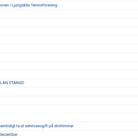
ionen i Ljungskile Tennisförening
ANMÄLAN STÄNGD
tidigt ta ut serviceavgift på strötimmar
7 december