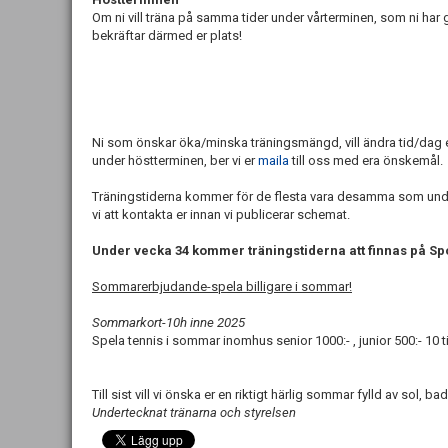
Om ni vill träna på samma tider under vårterminen, som ni har 
bekräftar därmed er plats!
Ni som önskar öka/minska träningsmängd, vill ändra tid/dag ell
under höstterminen, ber vi er
maila
till oss med era önskemål.
Träningstiderna kommer för de flesta vara desamma som unde
vi att kontakta er innan vi publicerar schemat.
Under vecka 34 kommer träningstiderna att finnas på 
Sommarerbjudande-spela billigare i sommar!
Sommarkort-10h inne 2025
Spela tennis i sommar inomhus senior 1000:- , junior 500:- 10 t
Till sist vill vi önska er en riktigt härlig sommar fylld av sol, ba
Undertecknat tränarna och styrelsen