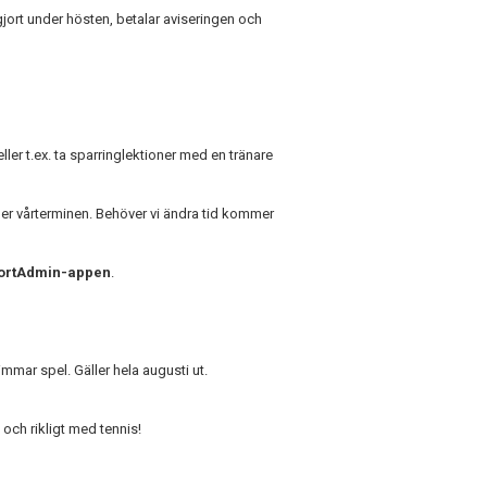
gjort under hösten, betalar aviseringen och
er t.ex. ta sparringlektioner med en tränare
r vårterminen. Behöver vi ändra tid kommer
SportAdmin-appen
.
immar spel. Gäller hela augusti ut.
d och rikligt med tennis!