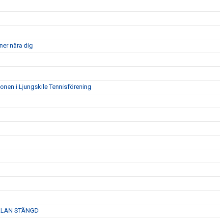
ner nära dig
ionen i Ljungskile Tennisförening
ANMÄLAN STÄNGD