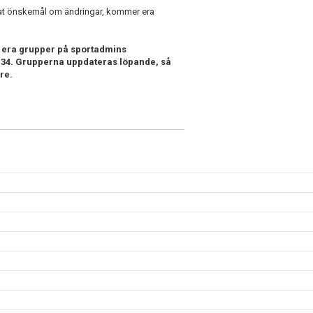
ämnat önskemål om ändringar, kommer era
e era grupper på sportadmins
v.34. Grupperna uppdateras löpande, så
re.