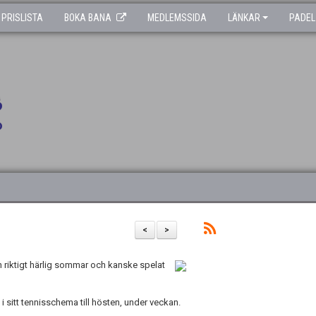
PRISLISTA
BOKA BANA
MEDLEMSSIDA
LÄNKAR
PADEL
<
>
 riktigt härlig sommar och kanske spelat
 sitt tennisschema till hösten, under veckan.