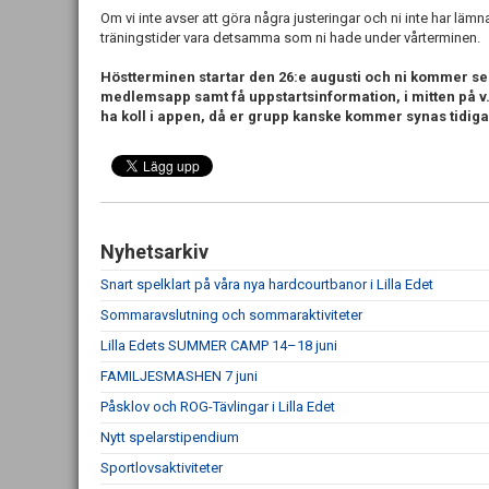
Om vi inte avser att göra några justeringar och ni inte har l
träningstider vara detsamma som ni hade under vårterminen.
Höstterminen startar den 26:e augusti och ni kommer s
medlemsapp samt få uppstartsinformation, i mitten på 
ha koll i appen, då
er grupp kanske kommer synas tidiga
Nyhetsarkiv
Snart spelklart på våra nya hardcourtbanor i Lilla Edet
Sommaravslutning och sommaraktiviteter
Lilla Edets SUMMER CAMP 14–18 juni
FAMILJESMASHEN 7 juni
Påsklov och ROG-Tävlingar i Lilla Edet
Nytt spelarstipendium
Sportlovsaktiviteter