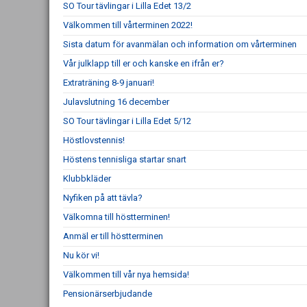
SO Tour tävlingar i Lilla Edet 13/2
Välkommen till vårterminen 2022!
Sista datum för avanmälan och information om vårterminen
Vår julklapp till er och kanske en ifrån er?
Extraträning 8-9 januari!
Julavslutning 16 december
SO Tour tävlingar i Lilla Edet 5/12
Höstlovstennis!
Höstens tennisliga startar snart
Klubbkläder
Nyfiken på att tävla?
Välkomna till höstterminen!
Anmäl er till höstterminen
Nu kör vi!
Välkommen till vår nya hemsida!
Pensionärserbjudande