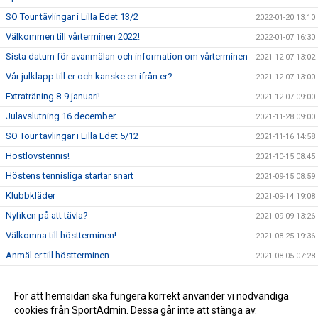
SO Tour tävlingar i Lilla Edet 13/2
2022-01-20 13:10
Välkommen till vårterminen 2022!
2022-01-07 16:30
Sista datum för avanmälan och information om vårterminen
2021-12-07 13:02
Vår julklapp till er och kanske en ifrån er?
2021-12-07 13:00
Extraträning 8-9 januari!
2021-12-07 09:00
Julavslutning 16 december
2021-11-28 09:00
SO Tour tävlingar i Lilla Edet 5/12
2021-11-16 14:58
Höstlovstennis!
2021-10-15 08:45
Höstens tennisliga startar snart
2021-09-15 08:59
Klubbkläder
2021-09-14 19:08
Nyfiken på att tävla?
2021-09-09 13:26
Välkomna till höstterminen!
2021-08-25 19:36
Anmäl er till höstterminen
2021-08-05 07:28
Nu kör vi!
2021-07-13 10:30
Välkommen till vår nya hemsida!
För att hemsidan ska fungera korrekt använder vi nödvändiga
2021-07-09 09:10
cookies från SportAdmin. Dessa går inte att stänga av.
Pensionärserbjudande
2021-05-25 11:08