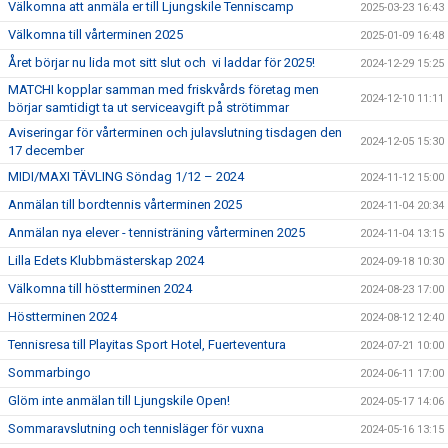
Välkomna att anmäla er till Ljungskile Tenniscamp
2025-03-23 16:43
Välkomna till vårterminen 2025
2025-01-09 16:48
Året börjar nu lida mot sitt slut och vi laddar för 2025!
2024-12-29 15:25
MATCHI kopplar samman med friskvårds företag men
2024-12-10 11:11
börjar samtidigt ta ut serviceavgift på strötimmar
Aviseringar för vårterminen och julavslutning tisdagen den
2024-12-05 15:30
17 december
MIDI/MAXI TÄVLING Söndag 1/12 – 2024
2024-11-12 15:00
Anmälan till bordtennis vårterminen 2025
2024-11-04 20:34
Anmälan nya elever - tennisträning vårterminen 2025
2024-11-04 13:15
Lilla Edets Klubbmästerskap 2024
2024-09-18 10:30
Välkomna till höstterminen 2024
2024-08-23 17:00
Höstterminen 2024
2024-08-12 12:40
Tennisresa till Playitas Sport Hotel, Fuerteventura
2024-07-21 10:00
Sommarbingo
2024-06-11 17:00
Glöm inte anmälan till Ljungskile Open!
2024-05-17 14:06
Sommaravslutning och tennisläger för vuxna
2024-05-16 13:15