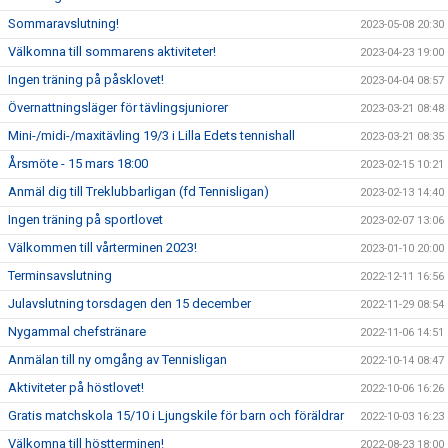
Sommaravslutning!
2023-05-08 20:30
Välkomna till sommarens aktiviteter!
2023-04-23 19:00
Ingen träning på påsklovet!
2023-04-04 08:57
Övernattningsläger för tävlingsjuniorer
2023-03-21 08:48
Mini-/midi-/maxitävling 19/3 i Lilla Edets tennishall
2023-03-21 08:35
Årsmöte - 15 mars 18:00
2023-02-15 10:21
Anmäl dig till Treklubbarligan (fd Tennisligan)
2023-02-13 14:40
Ingen träning på sportlovet
2023-02-07 13:06
Välkommen till vårterminen 2023!
2023-01-10 20:00
Terminsavslutning
2022-12-11 16:56
Julavslutning torsdagen den 15 december
2022-11-29 08:54
Nygammal chefstränare
2022-11-06 14:51
Anmälan till ny omgång av Tennisligan
2022-10-14 08:47
Aktiviteter på höstlovet!
2022-10-06 16:26
Gratis matchskola 15/10 i Ljungskile för barn och föräldrar
2022-10-03 16:23
Välkomna till höstterminen!
2022-08-23 18:00