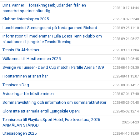
Dina Vänner – försäkringserbjudanden från en
2025-10-17 14:44
samarbetspartner nära dig
Klubbmästerskapen 2025
2025-10-07 09:40
Lunchtennis i Stenungsund på fredagar med Richard
2025-09-25 11:10
Information till medlemmar i Lilla Edets Tennisklubb om
2025-09-24 08:27
situationen i Ljungskile Tennisförening
Tennis för Alzheimer
2025-09-18 11:04
Välkomna till Höstterminen 2025
2025-08-19 08:45
Sverige vs Tunisen- David Cup match i Partille Arena 13/9
2025-08-19 08:30
Höstterminen är snart här
2025-08-11 13:07
Tennisens Dag
2025-08-06 14:17
Aviseringar för höstterminen
2025-07-04 17:40
Sommaravslutning och information om sommaraktiviteter
2025-05-29 09:45
Glöm inte att anmäla er till Ljungskile Open!
2025-05-02 12:14
Tennisresa till Playitas Sport Hotel, Fuerteventura, 2026-
2025-04-23
ANMÄLAN STÄNGD
Utesäsongen 2025
2025-04-10 15:00