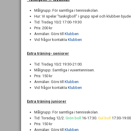
Målgrupp:
För samtliga i tennisskolan.
Hur: Vi spelar "taskigboll" i grupp spel och klubben bjude
Tid
:
Tisdag 10/2 17:00-19:30
Pris: 200 kr
Anmälan: Görs till
Klubben
Vid frågor kontakta
Klubben
Extra träning- seniorer
Tid:
Tisdag 10/2 19:30-21:00.
Målgrupp: Samtliga i vuxentennisen.
Pris: 150 kr
Anmälan: Görs till
Klubben
Vid frågor kontakta
Klubben
Extra träning juniorer
Målgrupp:
För samtliga i tennisskolan.
Tid
:
Torsdag 12/2.
Grön boll
16-17:30
.
Gul boll
17:30-19:00
Pris: 150 kr
Anmälan: Görs till
Klubben