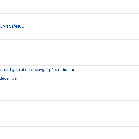
ANMÄLAN STÄNGD
tidigt ta ut serviceavgift på strötimmar
7 december