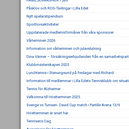
FAMILJESMASHEN 7 juni
Påsklov och ROG-Tävlingar i Lilla Edet
Nytt spelarstipendium
Sportlovsaktiviteter
Uppdaterade medlemsförmåner från våra sponsorer
Vårterminen 2026
Information om vårterminen och julavslutning
Dina Vänner – försäkringserbjudanden från en samarbetspart
Klubbmästerskapen 2025
Lunchtennis i Stenungsund på fredagar med Richard
Information till medlemmar i Lilla Edets Tennisklubb om situat
Tennis för Alzheimer
Välkomna till Höstterminen 2025
Sverige vs Tunisen- David Cup match i Partille Arena 13/9
Höstterminen är snart här
Tennisens Dag