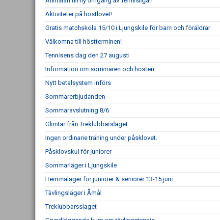
Anmälan till ny omgång av Tennisligan
Aktiviteter på höstlovet!
Gratis matchskola 15/10 i Ljungskile för barn och föräldrar
Välkomna till höstterminen!
Tennisens dag den 27 augusti
Information om sommaren och hösten
Nytt betalsystem införs
Sommarerbjudanden
Sommaravslutning 8/6
Glimtar från Treklubbarslaget
Ingen ordinarie träning under påsklovet.
Påsklovskul för juniorer
Sommarläger i Ljungskile
Hemmaläger för juniorer & seniorer 13-15 juni
Tävlingsläger i Åmål
Treklubbarsslaget