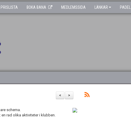
PRISLISTA
BOKA BANA
MEDLEMSSIDA
LÄNKAR
PADEL
<
>
inare schema.
n rad olika aktiviteter i klubben.