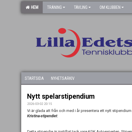
HEM
TRÄNING
TÄVLING
OM KLUBBEN
STARTSIDA
NYHETSARKIV
Nytt spelarstipendium
2026-03-02 20:15
Vi är glada att från och med i år presentera ett nytt stipendiu
Kristina-stipendiet
.
Detta stipendie är instiftat tack vare KGK Autoexperten. Stipend