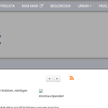
PRISLISTA
BOKA BANA
MEDLEMSSIDA
LÄNKAR
PADEL
<
>
m i klubben, nämligen
Kristina-stipendiet
iet riktar sig till klubbens juniorer som har