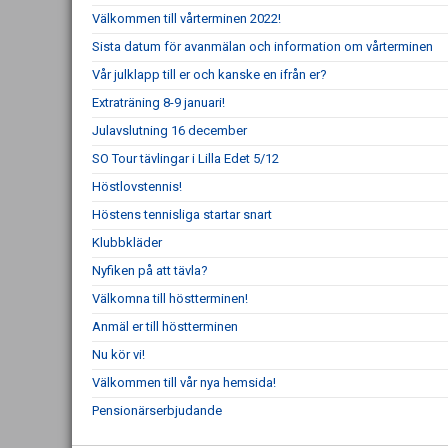
Välkommen till vårterminen 2022!
Sista datum för avanmälan och information om vårterminen
Vår julklapp till er och kanske en ifrån er?
Extraträning 8-9 januari!
Julavslutning 16 december
SO Tour tävlingar i Lilla Edet 5/12
Höstlovstennis!
Höstens tennisliga startar snart
Klubbkläder
Nyfiken på att tävla?
Välkomna till höstterminen!
Anmäl er till höstterminen
Nu kör vi!
Välkommen till vår nya hemsida!
Pensionärserbjudande