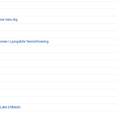
ner nära dig
ionen i Ljungskile Tennisförening
ANMÄLAN STÄNGD