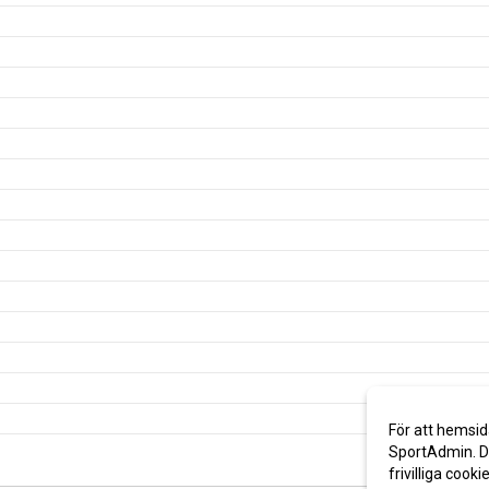
För att hemsid
SportAdmin. De
frivilliga cooki