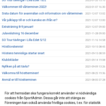
SO Tour tävlingar i Lilla Edet 13/2
2022-01-20 13:10
Välkommen till vårterminen 2022!
2022-01-07 16:30
Sista datum för avanmälan och information om vårterminen
2021-12-07 13:02
Vår julklapp till er och kanske en ifrån er?
2021-12-07 13:00
Extraträning 8-9 januari!
2021-12-07 09:00
Julavslutning 16 december
2021-11-28 09:00
SO Tour tävlingar i Lilla Edet 5/12
2021-11-16 14:58
Höstlovstennis!
2021-10-15 08:45
Höstens tennisliga startar snart
2021-09-15 08:59
Klubbkläder
2021-09-14 19:08
Nyfiken på att tävla?
2021-09-09 13:26
Välkomna till höstterminen!
2021-08-25 19:36
Anmäl er till höstterminen
2021-08-05 07:28
Nu kör vi!
2021-07-13 10:30
Välkommen till vår nya hemsida!
För att hemsidan ska fungera korrekt använder vi nödvändiga
2021-07-09 09:10
cookies från SportAdmin. Dessa går inte att stänga av.
Pensionärserbjudande
2021-05-25 11:08
Föreningen kan också använda frivilliga cookies, t.ex. för statistik