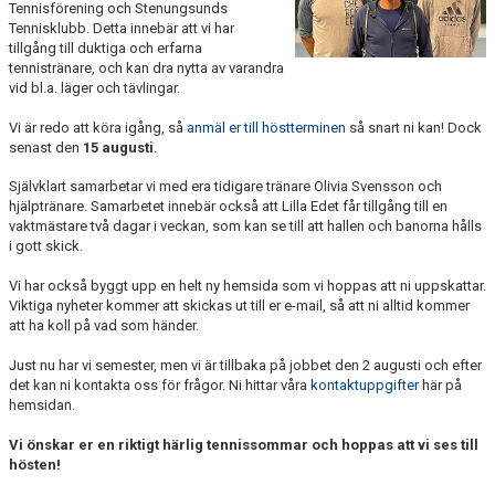
Tennisförening och Stenungsunds
Tennisklubb. Detta innebär att vi har
tillgång till duktiga och erfarna
tennistränare, och kan dra nytta av varandra
vid bl.a. läger och tävlingar.
Vi är redo att köra igång, så
anmäl er till höstterminen
så snart ni kan! Dock
senast den
15 augusti
.
Självklart samarbetar vi med era tidigare tränare Olivia Svensson och
hjälptränare. Samarbetet innebär också att Lilla Edet får tillgång till en
vaktmästare två dagar i veckan, som kan se till att hallen och banorna hålls
i gott skick.
Vi har också byggt upp en helt ny hemsida som vi hoppas att ni uppskattar.
Viktiga nyheter kommer att skickas ut till er e-mail, så att ni alltid kommer
att ha koll på vad som händer.
Just nu har vi semester, men vi är tillbaka på jobbet den 2 augusti och efter
det kan ni kontakta oss för frågor. Ni hittar våra
kontaktuppgifter
här på
hemsidan.
Vi önskar er en riktigt härlig tennissommar och hoppas att vi ses till
hösten!