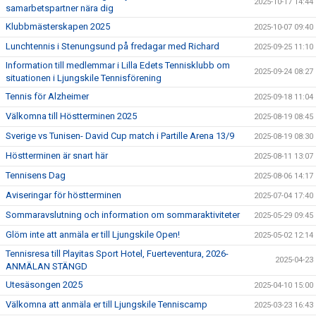
2025-10-17 14:44
samarbetspartner nära dig
Klubbmästerskapen 2025
2025-10-07 09:40
Lunchtennis i Stenungsund på fredagar med Richard
2025-09-25 11:10
Information till medlemmar i Lilla Edets Tennisklubb om
2025-09-24 08:27
situationen i Ljungskile Tennisförening
Tennis för Alzheimer
2025-09-18 11:04
Välkomna till Höstterminen 2025
2025-08-19 08:45
Sverige vs Tunisen- David Cup match i Partille Arena 13/9
2025-08-19 08:30
Höstterminen är snart här
2025-08-11 13:07
Tennisens Dag
2025-08-06 14:17
Aviseringar för höstterminen
2025-07-04 17:40
Sommaravslutning och information om sommaraktiviteter
2025-05-29 09:45
Glöm inte att anmäla er till Ljungskile Open!
2025-05-02 12:14
Tennisresa till Playitas Sport Hotel, Fuerteventura, 2026-
2025-04-23
ANMÄLAN STÄNGD
Utesäsongen 2025
2025-04-10 15:00
Välkomna att anmäla er till Ljungskile Tenniscamp
2025-03-23 16:43