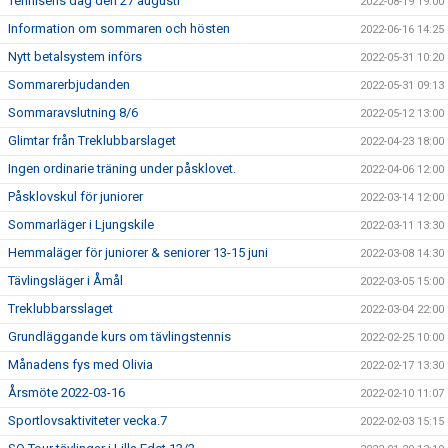
Tennisens dag den 27 augusti
2022-08-19 19:00
Information om sommaren och hösten
2022-06-16 14:25
Nytt betalsystem införs
2022-05-31 10:20
Sommarerbjudanden
2022-05-31 09:13
Sommaravslutning 8/6
2022-05-12 13:00
Glimtar från Treklubbarslaget
2022-04-23 18:00
Ingen ordinarie träning under påsklovet.
2022-04-06 12:00
Påsklovskul för juniorer
2022-03-14 12:00
Sommarläger i Ljungskile
2022-03-11 13:30
Hemmaläger för juniorer & seniorer 13-15 juni
2022-03-08 14:30
Tävlingsläger i Åmål
2022-03-05 15:00
Treklubbarsslaget
2022-03-04 22:00
Grundläggande kurs om tävlingstennis
2022-02-25 10:00
Månadens fys med Olivia
2022-02-17 13:30
Årsmöte 2022-03-16
2022-02-10 11:07
Sportlovsaktiviteter vecka.7
2022-02-03 15:15