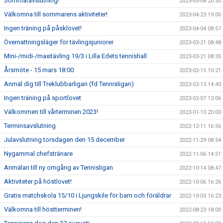
Sommaravslutning!
2023-05-08 20:30
Välkomna till sommarens aktiviteter!
2023-04-23 19:00
Ingen träning på påsklovet!
2023-04-04 08:57
Övernattningsläger för tävlingsjuniorer
2023-03-21 08:48
Mini-/midi-/maxitävling 19/3 i Lilla Edets tennishall
2023-03-21 08:35
Årsmöte - 15 mars 18:00
2023-02-15 10:21
Anmäl dig till Treklubbarligan (fd Tennisligan)
2023-02-13 14:40
Ingen träning på sportlovet
2023-02-07 13:06
Välkommen till vårterminen 2023!
2023-01-10 20:00
Terminsavslutning
2022-12-11 16:56
Julavslutning torsdagen den 15 december
2022-11-29 08:54
Nygammal chefstränare
2022-11-06 14:51
Anmälan till ny omgång av Tennisligan
2022-10-14 08:47
Aktiviteter på höstlovet!
2022-10-06 16:26
Gratis matchskola 15/10 i Ljungskile för barn och föräldrar
2022-10-03 16:23
Välkomna till höstterminen!
2022-08-23 18:00