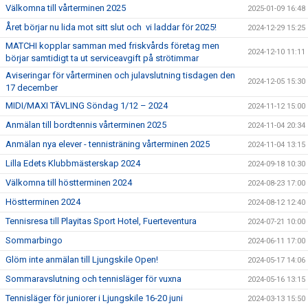
Välkomna till vårterminen 2025
2025-01-09 16:48
Året börjar nu lida mot sitt slut och vi laddar för 2025!
2024-12-29 15:25
MATCHI kopplar samman med friskvårds företag men
2024-12-10 11:11
börjar samtidigt ta ut serviceavgift på strötimmar
Aviseringar för vårterminen och julavslutning tisdagen den
2024-12-05 15:30
17 december
MIDI/MAXI TÄVLING Söndag 1/12 – 2024
2024-11-12 15:00
Anmälan till bordtennis vårterminen 2025
2024-11-04 20:34
Anmälan nya elever - tennisträning vårterminen 2025
2024-11-04 13:15
Lilla Edets Klubbmästerskap 2024
2024-09-18 10:30
Välkomna till höstterminen 2024
2024-08-23 17:00
Höstterminen 2024
2024-08-12 12:40
Tennisresa till Playitas Sport Hotel, Fuerteventura
2024-07-21 10:00
Sommarbingo
2024-06-11 17:00
Glöm inte anmälan till Ljungskile Open!
2024-05-17 14:06
Sommaravslutning och tennisläger för vuxna
2024-05-16 13:15
Tennisläger för juniorer i Ljungskile 16-20 juni
2024-03-13 15:50